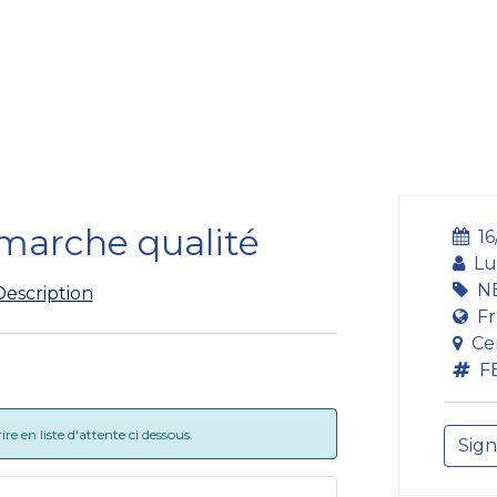
Formation
Développement
Représentation
Plaido
émarche qualité
16
Lu
N
Description
Fr
Ce
F
e en liste d'attente ci dessous.
Sign