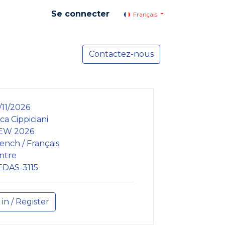
Se connecter
Français
yer social
Services
Contactez-nous
Actualités
/11/2026
ca Cippiciani
EW 2026
ench / Français
ntre
EDAS-3115
 in / Register