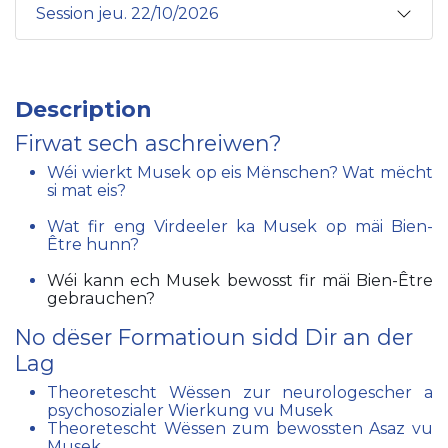
Session jeu. 22/10/2026
Description
Firwat sech aschreiwen?
Wéi wierkt Musek op eis Mënschen? Wat mëcht
si mat eis?
Wat fir eng Virdeeler ka Musek op mäi Bien-
Être hunn?
Wéi kann ech Musek bewosst fir mäi Bien-Être
gebrauchen?
No dëser Formatioun sidd Dir an der
Lag
Theoretescht Wëssen zur neurologescher a
psychosozialer Wierkung vu Musek
Theoretescht Wëssen zum bewossten Asaz vu
Musek