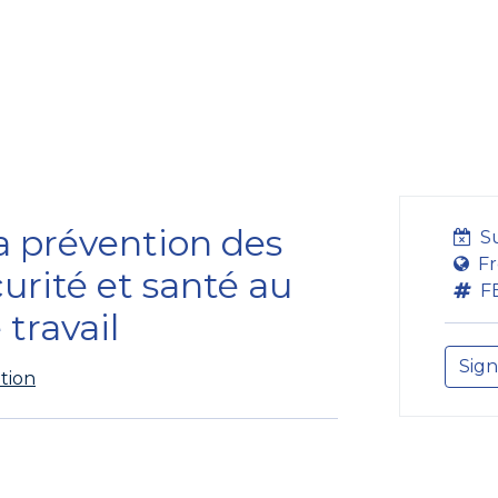
Formation
Développement
Représentation
Plaido
la prévention des
S
Fr
écurité et santé au
F
 travail
Sign
tion