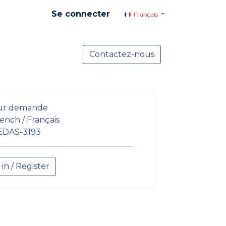
Se connecter
Français
yer social
Services
Contactez-nous
Actualités
ur demande
ench / Français
EDAS-3193
 in / Register