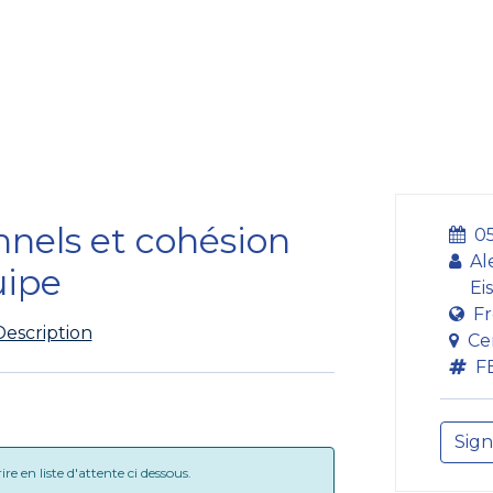
ining Centre
Development Centre
Studies and Rep
nnels et cohésion
05
Al
uipe
Ei
Fr
Description
Ce
F
Sign
e en liste d'attente ci dessous.