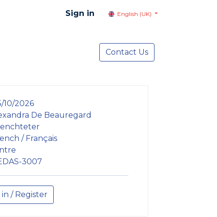
Sign in
English (UK)
resentation
Social Advocacy
Contact Us
Services
NEWS
/10/2026
exandra De Beauregard
senchteter
ench / Français
ntre
EDAS-3007
 in / Register