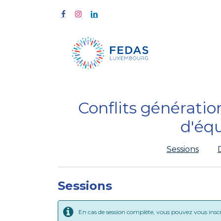
Home
Tra
Conflits génératio
d'éq
Sessions
Sessions
En cas de session complète, vous pouvez vous inscrir