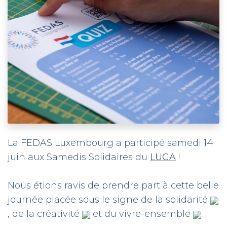
La FEDAS Luxembourg a participé samedi 14
juin aux Samedis Solidaires du
LUGA
!
Nous étions ravis de prendre part à cette belle
journée placée sous le signe de la solidarité
, de la créativité
et du vivre-ensemble
.