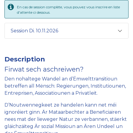
En cas de session complète, vous pouvez vous inscrire en liste
d'attente ci dessous.
Session Di. 10.11.2026
Description
Firwat sech aschreiwen?
Den nohaltege Wandel an d’Ëmwelttransitioun
betreffen all Mënsch: Regierungen, Institutiounen,
Entreprisen, Associatiounen a Privatleit.
D’Noutwennegkeet ze handelen kann net méi
ignoréiert ginn. Är Mataarbechter a Beneficiairen
nees mat der lieweger Natur ze verbannen, stäerkt
gläichzäiteg Är sozial Missioun an Ären Undeel un