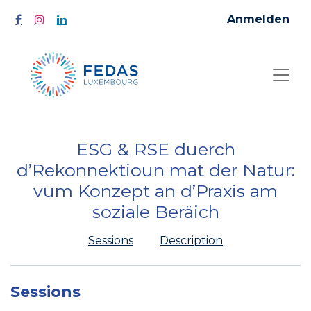
Anmelden
ESG & RSE duerch
d’Rekonnektioun mat der Natur:
vum Konzept an d’Praxis am
soziale Beräich
Sessions
Description
Sessions