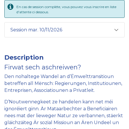
En cas de session complète, vous pouvez vous inscrire en liste
d'attente ci dessous.
Session mar. 10/11/2026
Description
Firwat sech aschreiwen?
Den nohaltege Wandel an d’Ëmwelttransitioun
betreffen all Mënsch: Regierungen, Institutiounen,
Entreprisen, Associatiounen a Privatleit.
D’Noutwennegkeet ze handelen kann net méi
ignoréiert ginn. Är Mataarbechter a Beneficiairen
nees mat der lieweger Natur ze verbannen, stäerkt
gläichzäiteg Är sozial Missioun an Ären Undeel un