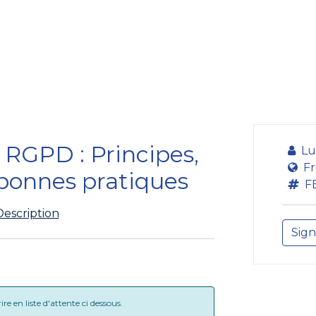
bildung
Entwicklung
Repräsentation
Plaidoyer So
 RGPD : Principes,
Lu
Fr
 bonnes pratiques
F
Description
Sign
e en liste d'attente ci dessous.