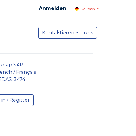
Anmelden
Deutsch
cial
Dienste
Kontaktieren Sie uns
NEWS
xgap SARL
ench / Français
EDAS-3474
 in / Register