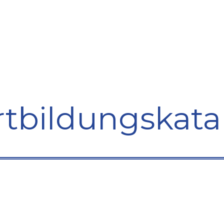
bildung
Entwicklung
Repräsentation
Plaidoyer So
rtbildungskata