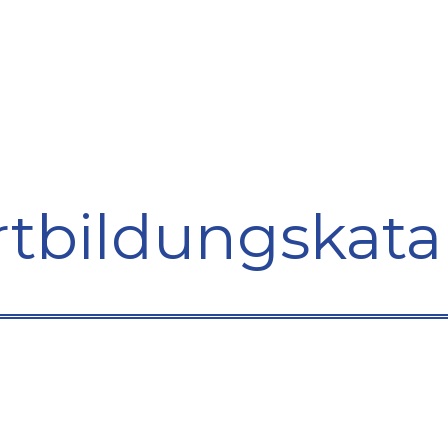
bildung
Entwicklung
Repräsentation
Plaidoyer So
rtbildungskata