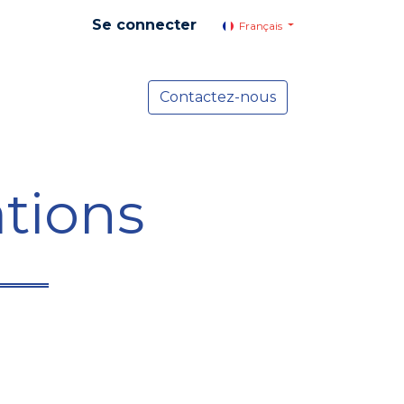
Se connecter
Français
yer social
Services
Contactez-nous
Actualités
tions