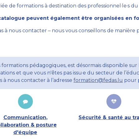
ée de formations à destination des professionnel·le·s du se
atalogue peuvent également être organisées en for
as à nous contacter – nous vous conseillons de manière 
 formations pédagogiques, est désormais disponible sur l
ations et que vous n'êtes pas issu·e du secteur de l’éduc
ns à nous contacter à l’adresse
formation@fedas.lu
pour p
Communication,
Sécurité & santé au tra
llaboration & posture
d'équipe