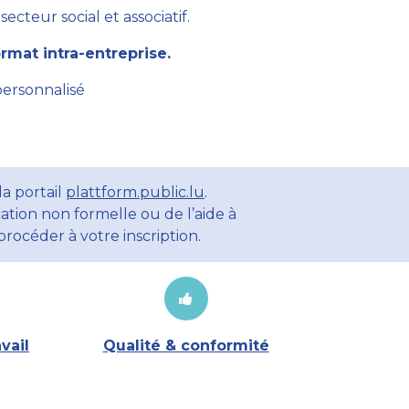
cteur social et associatif.
mat intra-entreprise.
personnalisé
a portail
plattform.public.lu
.
ation non formelle ou de l’aide à
rocéder à votre inscription.
vail
Qualité & conformité