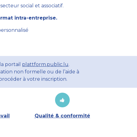
cteur social et associatif.
mat intra-entreprise.
personnalisé
a portail
plattform.public.lu
.
ation non formelle ou de l’aide à
rocéder à votre inscription.
vail
Qualité & conformité