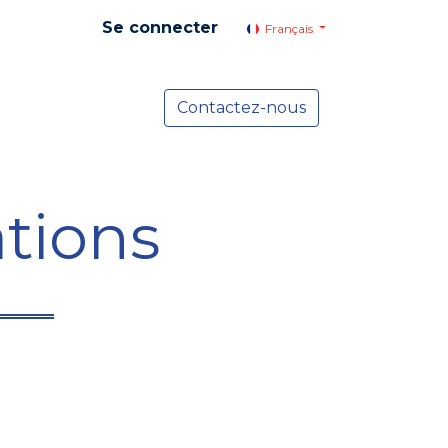
Se connecter
Français
yer social
Services
Contactez-nous
Actualités
tions