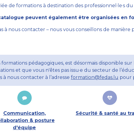
ée de formations à destination des professionnel·le·s du se
atalogue peuvent également être organisées en for
as à nous contacter – nous vous conseillons de manière 
 formations pédagogiques, est désormais disponible sur l
ations et que vous n'êtes pas issu·e du secteur de l’éduc
ns à nous contacter à l’adresse
formation@fedas.lu
pour p
Communication,
Sécurité & santé au tra
llaboration & posture
d'équipe