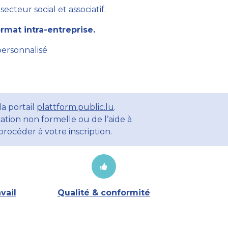
cteur social et associatif.
mat intra-entreprise.
personnalisé
a portail
plattform.public.lu
.
ation non formelle ou de l’aide à
rocéder à votre inscription.
vail
Qualité & conformité