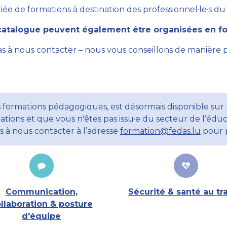
ée de formations à destination des professionnel·le·s du se
atalogue peuvent également être organisées en for
as à nous contacter – nous vous conseillons de manière 
 formations pédagogiques, est désormais disponible sur l
ations et que vous n'êtes pas issu·e du secteur de l’éduc
ns à nous contacter à l’adresse
formation@fedas.lu
pour p
Communication,
Sécurité & santé au tra
llaboration & posture
d'équipe