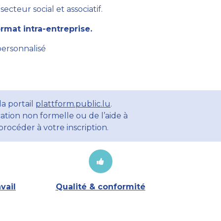
cteur social et associatif.
mat intra-entreprise.
personnalisé
a portail
plattform.public.lu
.
ation non formelle ou de l’aide à
rocéder à votre inscription.
vail
Qualité & conformité