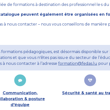
ée de formations à destination des professionnel·le·s du se
atalogue peuvent également être organisées en for
as à nous contacter – nous vous conseillons de manière 
 formations pédagogiques, est désormais disponible sur l
ations et que vous n'êtes pas issu·e du secteur de l’éduc
ns à nous contacter à l’adresse
formation@fedas.lu
pour p
Communication,
Sécurité & santé au tra
llaboration & posture
d'équipe