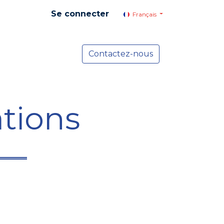
Se connecter
Français
yer social
Services
Contactez-nous
Actualités
tions