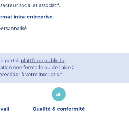
cteur social et associatif.
mat intra-entreprise.
personnalisé
a portail
plattform.public.lu
.
ation non formelle ou de l’aide à
rocéder à votre inscription.
vail
Qualité & conformité