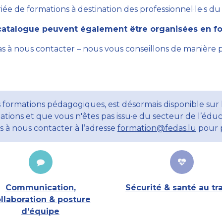
ée de formations à destination des professionnel·le·s du se
atalogue peuvent également être organisées en for
as à nous contacter – nous vous conseillons de manière 
 formations pédagogiques, est désormais disponible sur l
ations et que vous n'êtes pas issu·e du secteur de l’éduc
ns à nous contacter à l’adresse
formation@fedas.lu
pour p
Communication,
Sécurité & santé au tra
llaboration & posture
d'équipe