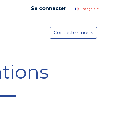
Se connecter
Français
yer social
Services
Contactez-nous
Actualités
tions