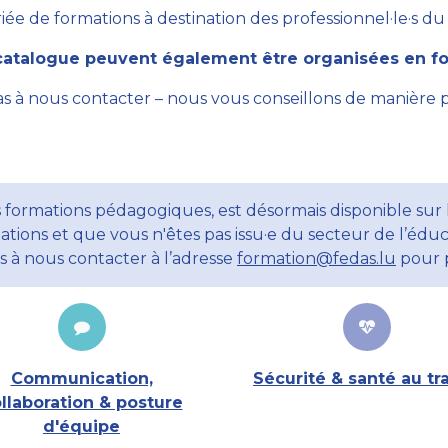
ée de formations à destination des professionnel·le·s du se
atalogue peuvent également être organisées en for
as à nous contacter – nous vous conseillons de manière 
 formations pédagogiques, est désormais disponible sur l
ations et que vous n'êtes pas issu·e du secteur de l’éduc
ns à nous contacter à l’adresse
formation@fedas.lu
pour p
Communication,
Sécurité & santé au tra
llaboration & posture
d'équipe