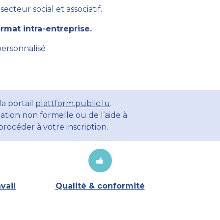
cteur social et associatif.
mat intra-entreprise.
personnalisé
a portail
plattform.public.lu
.
ation non formelle ou de l’aide à
rocéder à votre inscription.
vail
Qualité & conformité