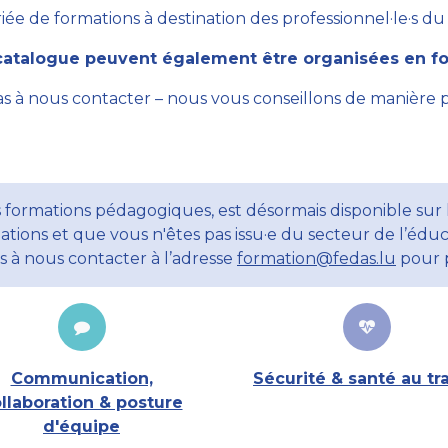
ée de formations à destination des professionnel·le·s du se
atalogue peuvent également être organisées en for
as à nous contacter – nous vous conseillons de manière 
 formations pédagogiques, est désormais disponible sur l
ations et que vous n'êtes pas issu·e du secteur de l’éduc
ns à nous contacter à l’adresse
formation@fedas.lu
pour p
Communication,
Sécurité & santé au tra
llaboration & posture
d'équipe