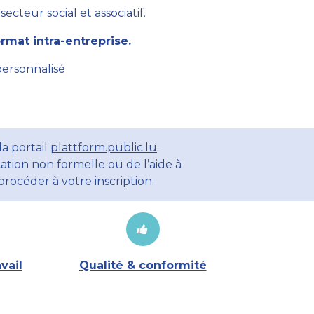
cteur social et associatif.
mat intra-entreprise.
personnalisé
a portail
plattform.public.lu
.
ation non formelle ou de l’aide à
rocéder à votre inscription.
vail
Qualité & conformité