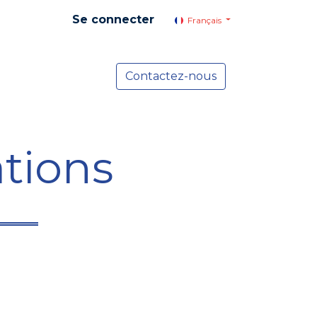
Se connecter
Français
yer social
Services
Contactez-nous
Actualités
tions