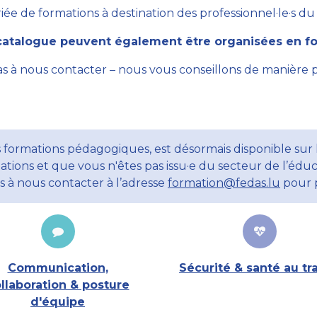
ée de formations à destination des professionnel·le·s du se
atalogue peuvent également être organisées en for
as à nous contacter – nous vous conseillons de manière 
 formations pédagogiques, est désormais disponible sur l
ations et que vous n'êtes pas issu·e du secteur de l’éduc
ns à nous contacter à l’adresse
formation@fedas.lu
pour p
Communication,
Sécurité & santé au tra
llaboration & posture
d'équipe