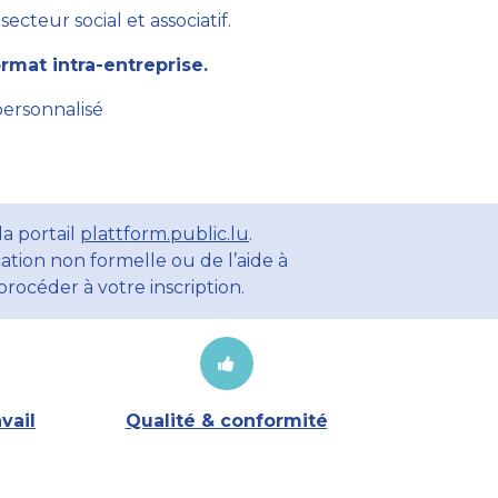
cteur social et associatif.
mat intra-entreprise.
personnalisé
a portail
plattform.public.lu
.
ation non formelle ou de l’aide à
rocéder à votre inscription.
vail
Qualité & conformité