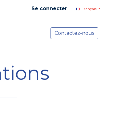
Se connecter
Français
yer social
Services
Contactez-nous
Actualités
tions