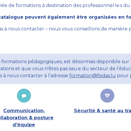
ée de formations à destination des professionnel·le·s du se
atalogue peuvent également être organisées en for
as à nous contacter – nous vous conseillons de manière 
 formations pédagogiques, est désormais disponible sur l
ations et que vous n'êtes pas issu·e du secteur de l’éduc
ns à nous contacter à l’adresse
formation@fedas.lu
pour p
Communication,
Sécurité & santé au tra
llaboration & posture
d'équipe