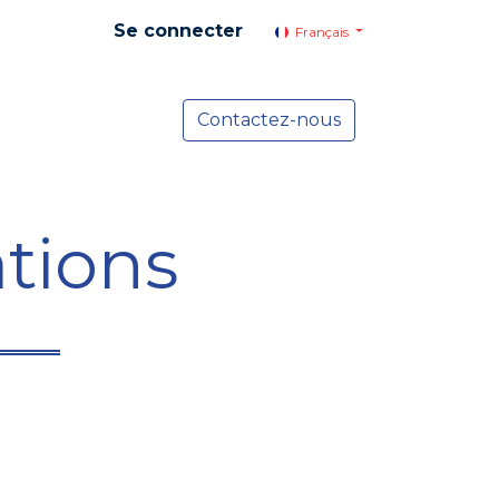
Se connecter
Français
yer social
Services
Contactez-nous
Actualités
tions