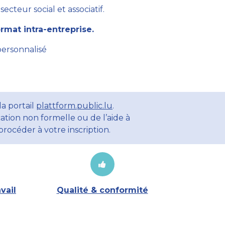
cteur social et associatif.
mat intra-entreprise.
personnalisé
a portail
plattform.public.lu
.
ation non formelle ou de l’aide à
rocéder à votre inscription.
vail
Qualité & conformité