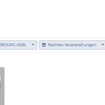
bildung
Entwicklung
Repräsentation
Plaidoyer So
MBOURG ASBL
Nächste Veranstaltungen