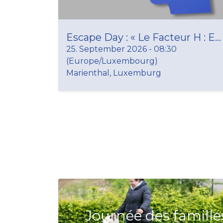
Escape Day : « Le Facteur H : Enquête sur ce qui nous lie »
25. September 2026
-
08:30
(
Europe/Luxembourg
)
Marienthal
,
Luxemburg
Journée des famille