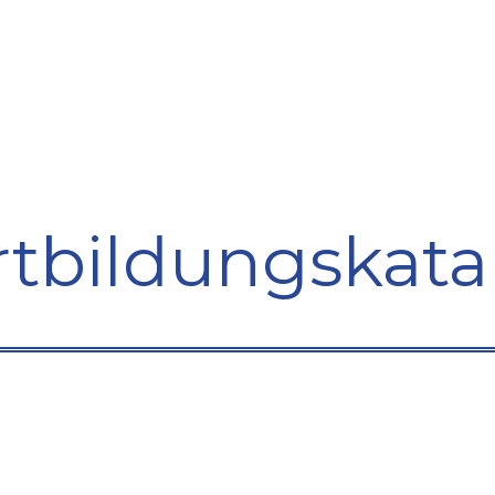
bildung
Entwicklung
Repräsentation
Plaidoyer So
rtbildungskata