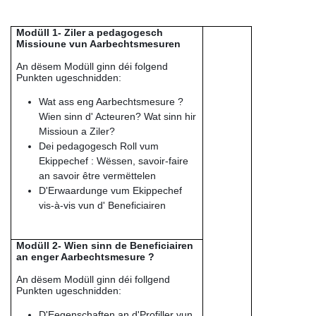
Modüll 1- Ziler a pedagogesch
Missioune vun Aarbechtsmesuren
An dësem Modüll ginn déi folgend
Punkten ugeschnidden:
Wat ass eng Aarbechtsmesure ?
Wien sinn d' Acteuren? Wat sinn hir
Missioun a Ziler?
Dei pedagogesch Roll vum
Ekippechef : Wëssen, savoir-faire
an savoir être vermëttelen
D'Erwaardunge vum Ekippechef
vis-à-vis vun d' Beneficiairen
Modüll 2- Wien sinn de Beneficiairen
an enger Aarbechtsmesure ?
An dësem Modüll ginn déi follgend
Punkten ugeschnidden
:
D'Eegenschaften an d'Profiller vun