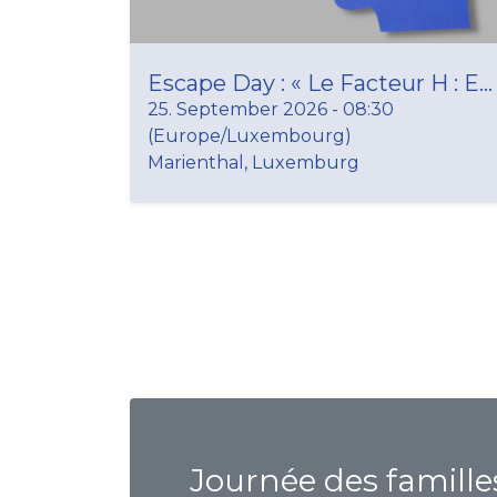
Escape Day : « Le Facteur H : Enquête sur ce qui nous lie »
25. September 2026
-
08:30
(
Europe/Luxembourg
)
Marienthal
,
Luxemburg
Journée des famille