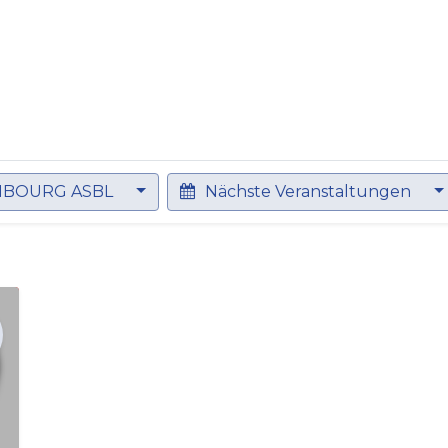
bildung
Entwicklung
Repräsentation
Plaidoyer So
MBOURG ASBL
Nächste Veranstaltungen