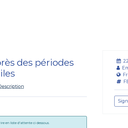
bildung
Entwicklung
Repräsentation
Plaidoyer So
près des périodes
22
Em
iles
Fr
F
Description
Sign
e en liste d'attente ci dessous.