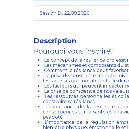
Session Di. 22.09.2026
Description
Pourquoi vous inscrire?
Le concept de la résilience professio
Les mécanismes et composants du st
Comment la résilience peut favoriser l
La prise de conscience de notre nivea
les facteurs qui contribuent à le di
Les facteurs qui peuvent impacter no
La prise de conscience de nos valeurs
Les ressources personnelles et coll
construire sa résilience
L’importance de la résilience pou
conséquences sur la santé et á la vie
pas doté
L’importance de la régulation émoti
bien-être physique, émotionnelle et i