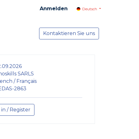
Anmelden
Deutsch
cial
Dienste
Kontaktieren Sie uns
NEWS
.09.2026
oskills SARLS
ench / Français
EDAS-2863
 in / Register