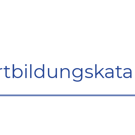
bildung
Entwicklung
Repräsentation
Plaidoyer So
rtbildungskata