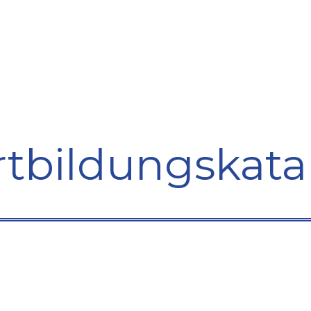
bildung
Entwicklung
Repräsentation
Plaidoyer So
rtbildungskata