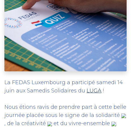
La FEDAS Luxembourg a participé samedi 14
juin aux Samedis Solidaires du
LUGA
!
Nous étions ravis de prendre part à cette belle
journée placée sous le signe de la solidarité
, de la créativité
et du vivre-ensemble
.