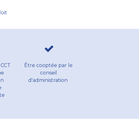
oit
 CCT
Être cooptée par le
ne
conseil
on
d'administration
e
te