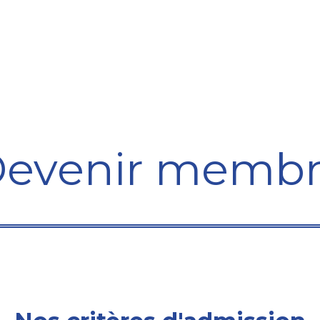
Formation
Développement
Représentation
Plaido
evenir memb