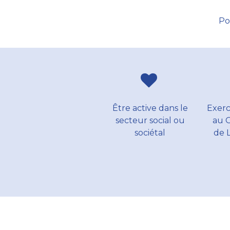
Po
Être active dans le
Exerce
secteur social ou
au 
sociétal
de 