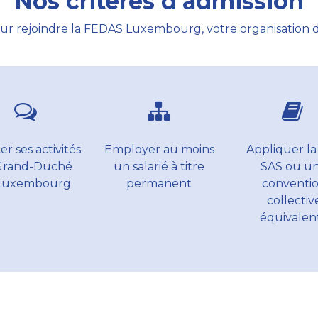
Nos critères d'admission
ur rejoindre la FEDAS Luxembourg, votre organisation d
r ses activités
Employer au moins
Appliquer la
Grand-Duché
un salarié à titre
SAS ou u
Luxembourg
permanent
conventi
collectiv
équivalen