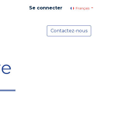
Se connecter
Français
yer social
Services
Contactez-nous
Actualités
re