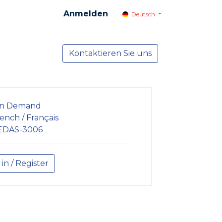
Anmelden
Deutsch
cial
Dienste
Kontaktieren Sie uns
NEWS
n Demand
ench / Français
EDAS-3006
 in / Register