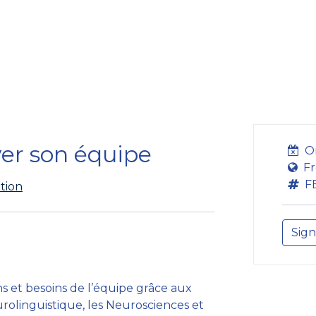
bildung
Entwicklung
Repräsentation
Plaidoyer So
ver son équipe
O
Fr
F
tion
Sign
 et besoins de l’équipe grâce aux
olinguistique, les Neurosciences et