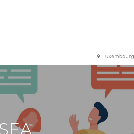
Formation
Développement
Représentation
Plaido
Luxembour
 SEA