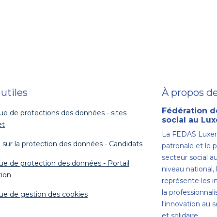
 utiles
À propos d
Fédération d
que de protections des données - sites
social au L
et
La FEDAS Luxem
 sur la protection des données - Candidats
patronale et le 
secteur social 
que de protection des données - Portail
niveau national
ion
représente les 
la professionnali
que de gestion des cookies
l'innovation au s
et solidaire.