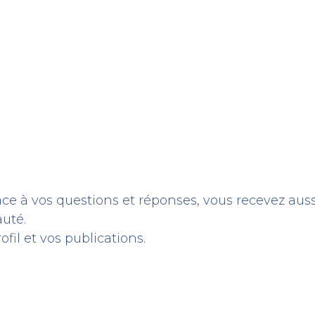
Formation
Développement
Représentation
Plaido
ce à vos questions et réponses, vous recevez auss
uté.
fil et vos publications.