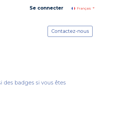
Se connecter
Français
yer social
Services
Contactez-nous
Actualités
i des badges si vous êtes