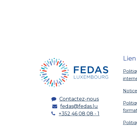
Lien
Politi
intern
Notice
Contactez-nous
Politi
fedas@fedas.lu
format
+352 46 08 08 - 1
Politi