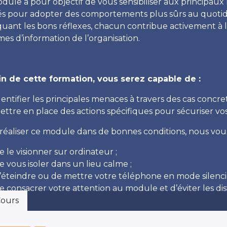
dule a pour objectif de vous sensibiliser aux principau
lés pour adopter des comportements plus sûrs au quoti
quant les bons réflexes, chacun contribue activement à 
mes d’information de l’organisation.
fin de cette formation, vous serez capable de :
dentifier les principales menaces à travers des cas concr
ettre en place des actions spécifiques pour sécuriser vos
réaliser ce module dans de bonnes conditions, nous vo
e le visionner sur ordinateur ;
e vous isoler dans un lieu calme ;
’éteindre ou de mettre votre téléphone en mode silenci
e consacrer votre attention au module et d’éviter les dis
ours