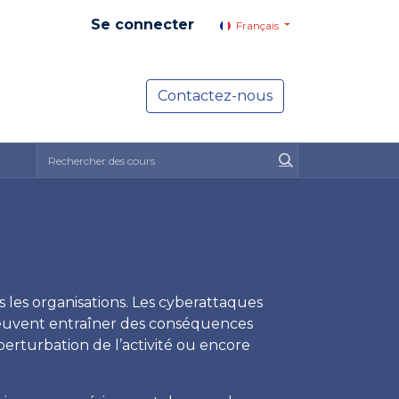
Se connecter
Français
yer social
Services
Contactez-nous
Actualités
 les organisations. Les cyberattaques
peuvent entraîner des conséquences
 perturbation de l’activité ou encore