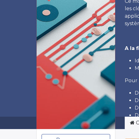
Ce mo
les c
appli
systè
A la 
I
M
Pour 
D
D
D
D
C