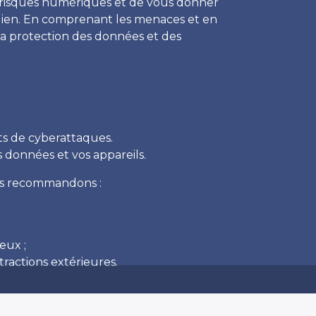
x risques numériques et de vous donner
dien. En comprenant les menaces et en
la protection des données et des
ets de cyberattaques.
 données et vos appareils.
us recommandons :
eux ;
tractions extérieures.