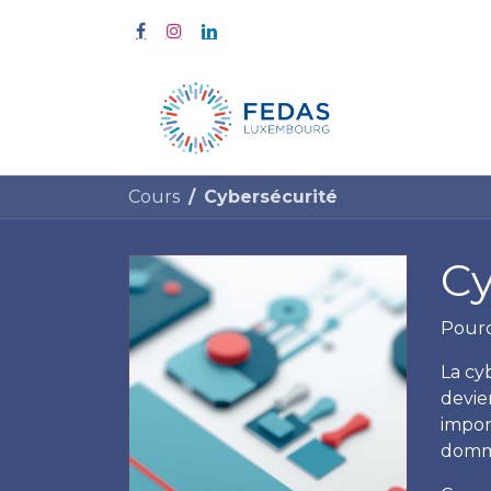
À propos
Cours
Cybersécurité
Cy
Pourq
La cy
devie
impor
domma