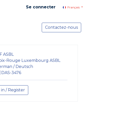
Se connecter
Français
yer social
Services
Contactez-nous
Actualités
F ASBL
oix-Rouge Luxembourg ASBL
erman / Deutsch
EDAS-3476
 in / Register