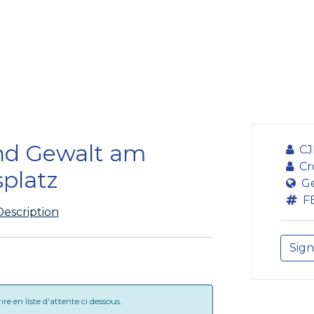
Formation
Développement
Représentation
Plaido
nd Gewalt am
CJ
Cr
splatz
G
F
Description
Sign
e en liste d'attente ci dessous.