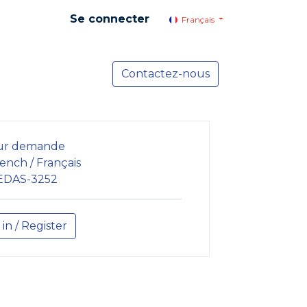
Se connecter
Français
yer social
Services
Contactez-nous
Actualités
ur demande
ench / Français
EDAS-3252
 in / Register