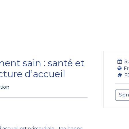
Formation
Développement
Représentation
Plaido
ent sain : santé et
S
Fr
cture d’accueil
F
tion
Sign
 d’accueil est primordiale. Une bonne