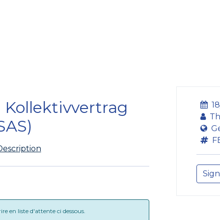
Formation
Développement
Représentation
Plaido
 Kollektivvertrag
1
Th
SAS)
G
F
Description
Sign
e en liste d'attente ci dessous.