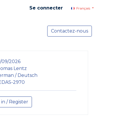
Se connecter
Français
yer social
Services
Contactez-nous
Actualités
8/09/2026
omas Lentz
erman / Deutsch
EDAS-2970
 in / Register