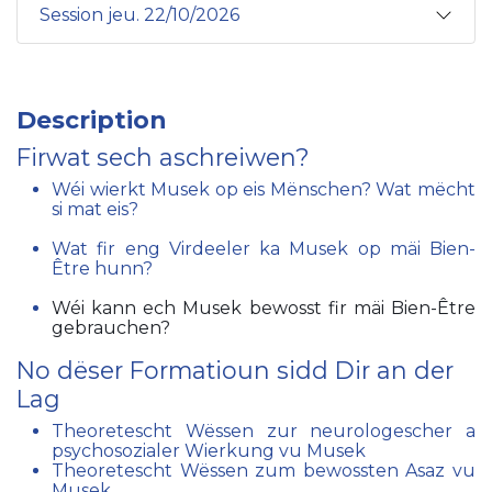
Session jeu. 22/10/2026
Description
Firwat sech aschreiwen?
Wéi wierkt Musek op eis Mënschen? Wat mëcht
si mat eis?
Wat fir eng Virdeeler ka Musek op mäi Bien-
Être hunn?
Wéi kann ech Musek bewosst fir mäi Bien-Être
gebrauchen?
No dëser Formatioun sidd Dir an der
Lag
Theoretescht Wëssen zur neurologescher a
psychosozialer Wierkung vu Musek
Theoretescht Wëssen zum bewossten Asaz vu
Musek