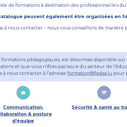
ée de formations à destination des professionnel·le·s du se
atalogue peuvent également être organisées en for
as à nous contacter – nous vous conseillons de manière 
 formations pédagogiques, est désormais disponible sur l
ations et que vous n'êtes pas issu·e du secteur de l’éduc
ns à nous contacter à l’adresse
formation@fedas.lu
pour p
Communication,
Sécurité & santé au tra
llaboration & posture
d'équipe