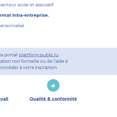
cteur social et associatif.
mat intra-entreprise.
personnalisé
a portail
plattform.public.lu
.
ation non formelle ou de l’aide à
rocéder à votre inscription.
vail
Qualité & conformité