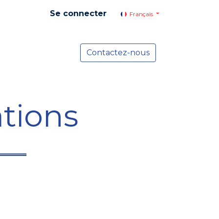
Se connecter
Français
yer social
Services
Contactez-nous
Actualités
tions