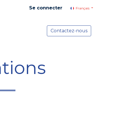
Se connecter
Français
yer social
Services
Contactez-nous
Actualités
tions