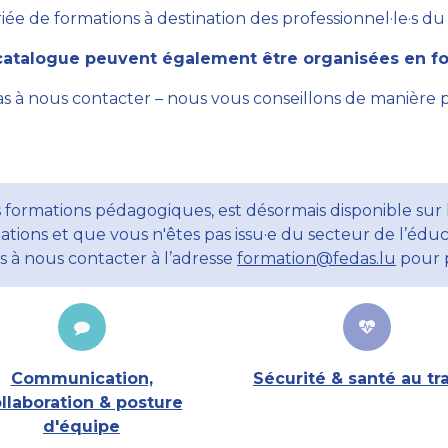
ée de formations à destination des professionnel·le·s du se
atalogue peuvent également être organisées en for
as à nous contacter – nous vous conseillons de manière 
 formations pédagogiques, est désormais disponible sur l
ations et que vous n'êtes pas issu·e du secteur de l’éduc
ns à nous contacter à l’adresse
formation@fedas.lu
pour p
Communication,
Sécurité & santé au tra
llaboration & posture
d'équipe