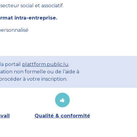
cteur social et associatif.
mat intra-entreprise.
personnalisé
a portail
plattform.public.lu
.
ation non formelle ou de l’aide à
rocéder à votre inscription.
vail
Qualité & conformité