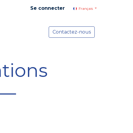
Se connecter
Français
yer social
Services
Contactez-nous
Actualités
tions