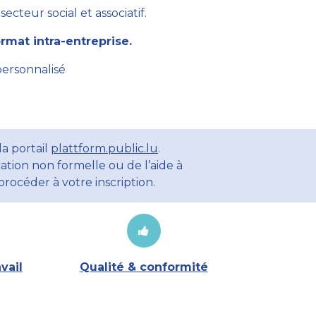
cteur social et associatif.
mat intra-entreprise.
personnalisé
a portail
plattform.public.lu
.
ation non formelle ou de l’aide à
rocéder à votre inscription.
vail
Qualité & conformité