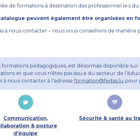
ée de formations à destination des professionnel·le·s du se
atalogue peuvent également être organisées en for
as à nous contacter – nous vous conseillons de manière 
 formations pédagogiques, est désormais disponible sur l
ations et que vous n'êtes pas issu·e du secteur de l’éduc
ns à nous contacter à l’adresse
formation@fedas.lu
pour p
Communication,
Sécurité & santé au tra
llaboration & posture
d'équipe