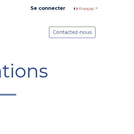
Se connecter
Français
yer social
Services
Contactez-nous
Actualités
tions