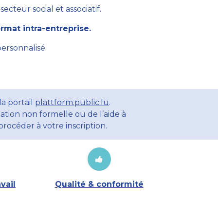
cteur social et associatif.
mat intra-entreprise.
personnalisé
a portail
plattform.public.lu
.
ation non formelle ou de l’aide à
rocéder à votre inscription.
vail
Qualité & conformité