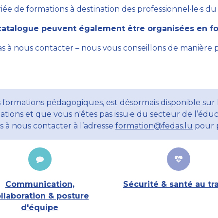
ée de formations à destination des professionnel·le·s du se
atalogue peuvent également être organisées en for
as à nous contacter – nous vous conseillons de manière 
 formations pédagogiques, est désormais disponible sur l
ations et que vous n'êtes pas issu·e du secteur de l’éduc
ns à nous contacter à l’adresse
formation@fedas.lu
pour p
Communication,
Sécurité & santé au tra
llaboration & posture
d'équipe