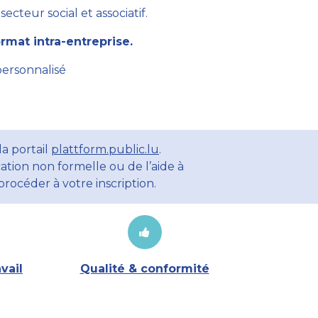
cteur social et associatif.
mat intra-entreprise.
personnalisé
a portail
plattform.public.lu
.
ation non formelle ou de l’aide à
rocéder à votre inscription.
vail
Qualité & conformité