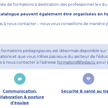
ée de formations à destination des professionnel·le·s du se
atalogue peuvent également être organisées en for
as à nous contacter – nous vous conseillons de manière 
 formations pédagogiques, est désormais disponible sur l
ations et que vous n'êtes pas issu·e du secteur de l’éduc
ns à nous contacter à l’adresse
formation@fedas.lu
pour p
Communication,
Sécurité & santé au tra
llaboration & posture
d'équipe