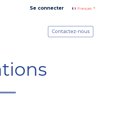
Se connecter
Français
yer social
Services
Contactez-nous
Actualités
tions