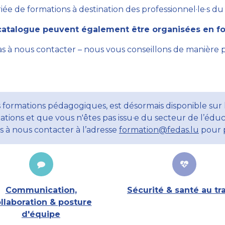
ée de formations à destination des professionnel·le·s du se
atalogue peuvent également être organisées en for
as à nous contacter – nous vous conseillons de manière 
 formations pédagogiques, est désormais disponible sur l
ations et que vous n'êtes pas issu·e du secteur de l’éduc
ns à nous contacter à l’adresse
formation@fedas.lu
pour p
Communication,
Sécurité & santé au tra
llaboration & posture
d'équipe