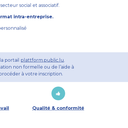
cteur social et associatif.
mat intra-entreprise.
personnalisé
a portail
plattform.public.lu
.
ation non formelle ou de l’aide à
rocéder à votre inscription.
vail
Qualité & conformité