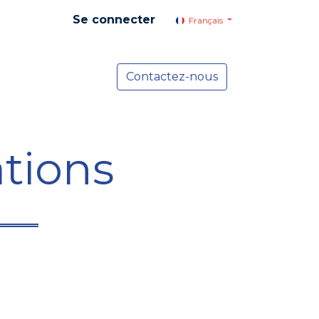
Se connecter
Français
yer social
Services
Contactez-nous
Actualités
tions