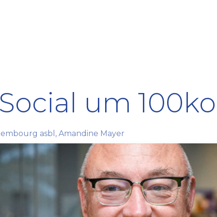
Formation
Développement
Représentation
Plaido
r Social um 100
embourg asbl, Amandine Mayer