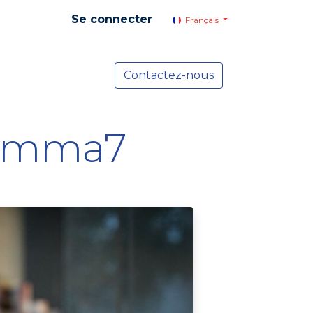
Se connecter
Français
yer social
Services
Contactez-nous
Actualités
komma7