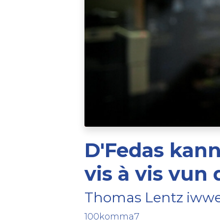
D'Fedas kan
vis à vis vun
Thomas Lentz iwwer
100komma7