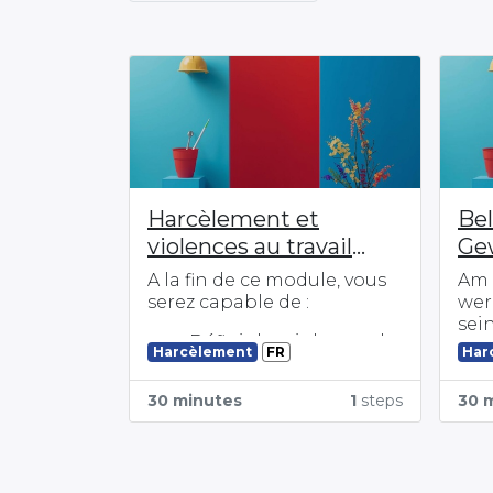
Harcèlement et
Be
violences au travail
Ge
: comprendre et agir
Arb
A la fin de ce module, vous
Am 
serez capable de :
wer
sei
-Définir les violences, le
FR
Harcèlement
Har
harcèlement moral et
sexuel sur le lieu de
30 minutes
1
steps
30 
travail
- Identifier le rôle des
acteurs
- Suivre la procédure