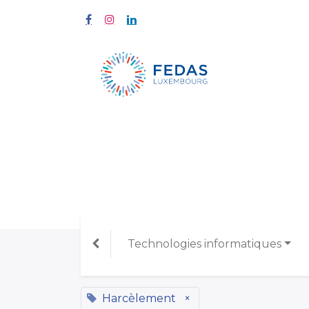
Home
Tra
All Course
Technologies informatiques
Harcèlement
×