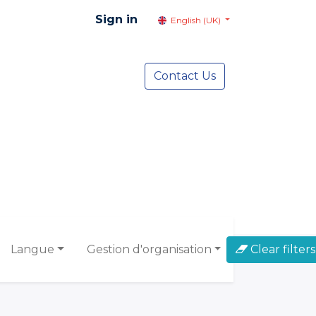
Sign in
English (UK)
resentation
Social Advocacy
Contact Us
Services
NEWS
Langue
Gestion d'organisation
Clear filters