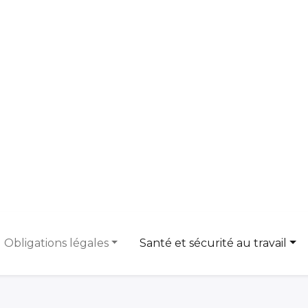
ining Centre
Development Centre
Studies and Rep
s
Obligations légales
Santé et sécurité au travail