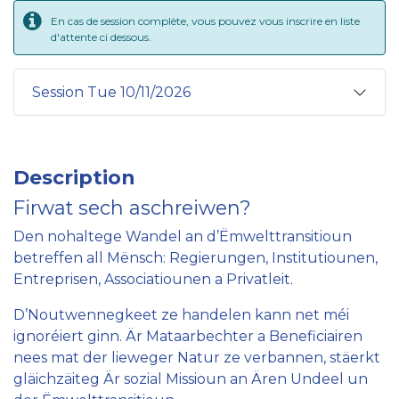
En cas de session complète, vous pouvez vous inscrire en liste
d'attente ci dessous.
Session Tue 10/11/2026
Description
Firwat sech aschreiwen?
Den nohaltege Wandel an d’Ëmwelttransitioun
betreffen all Mënsch: Regierungen, Institutiounen,
Entreprisen, Associatiounen a Privatleit.
D’Noutwennegkeet ze handelen kann net méi
ignoréiert ginn. Är Mataarbechter a Beneficiairen
nees mat der lieweger Natur ze verbannen, stäerkt
gläichzäiteg Är sozial Missioun an Ären Undeel un