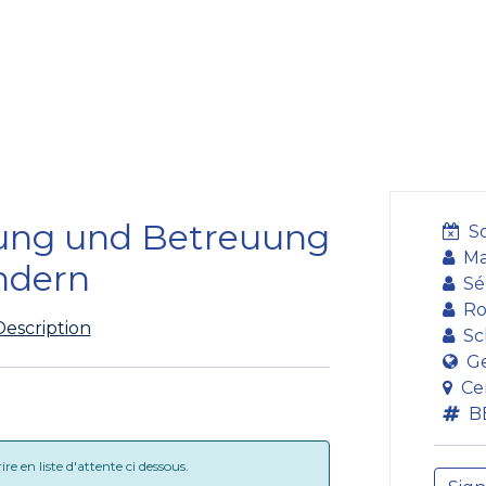
ining Centre
Development Centre
Studies and Rep
dung und Betreuung
S
Ma
ndern
Sé
Ro
Description
Sc
G
Ce
B
e en liste d'attente ci dessous.