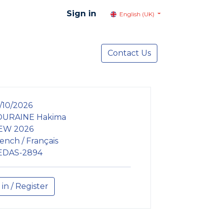
Sign in
English (UK)
resentation
Social Advocacy
Contact Us
Services
NEWS
/10/2026
URAINE Hakima
EW 2026
ench / Français
EDAS-2894
 in / Register