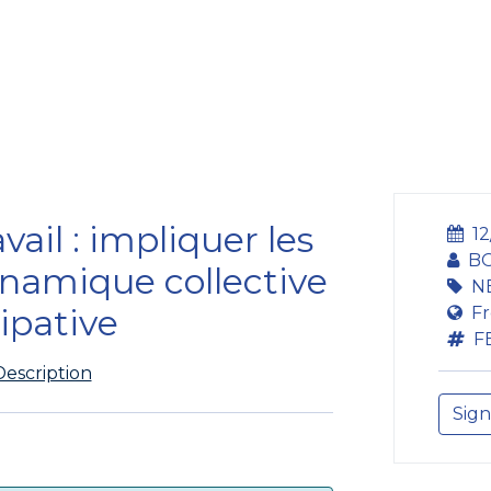
ining Centre
Development Centre
Studies and Rep
vail : impliquer les
12
BO
namique collective
N
cipative
Fr
F
Description
Sign