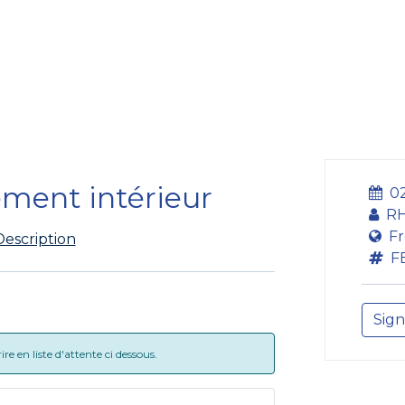
ining Centre
Development Centre
Studies and Rep
ement intérieur
0
RH
Fr
Description
F
Sign
e en liste d'attente ci dessous.