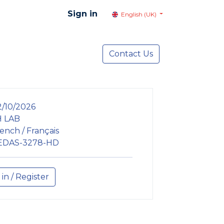
Sign in
English (UK)
resentation
Social Advocacy
Contact Us
Services
NEWS
2/10/2026
 LAB
ench / Français
EDAS-3278-HD
 in / Register