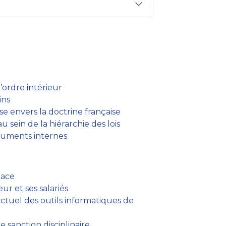
d’ordre intérieur
ins
 envers la doctrine française
 sein de la hiérarchie des lois
cuments internes
lace
ur et ses salariés
ctuel des outils informatiques de
 sanction disciplinaire