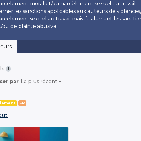
arcèlement moral et/ou harcèlement sexuel au travail
erner les sanctions applicables aux auteurs de violence
arcèlement sexuel au travail mais également les sanction
t/ou de plainte abusive
ours
cle
1
ser par
: Le plus récent
lement
FR
tout