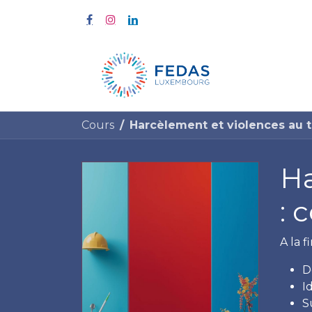
À propos
Cours
Harcèlement et violences au t
Ha
: 
A la 
D
I
S