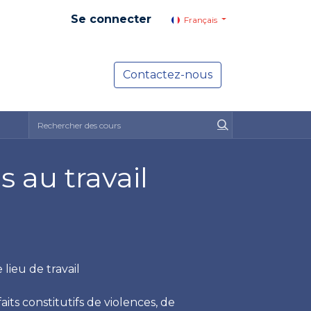
Se connecter
Français
yer social
Services
Contactez-nous
Actualités
 au travail
 lieu de travail
its constitutifs de violences, de