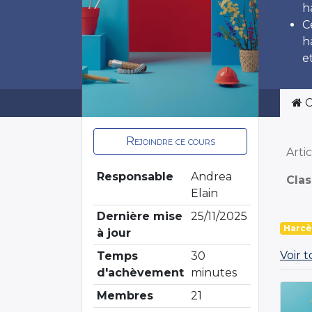
h
C
h
e
C
Rejoindre ce cours
Arti
Responsable
Andrea
Clas
Elain
Dernière mise
25/11/2025
Harcè
à jour
Voir 
Temps
30
d'achèvement
minutes
Membres
21