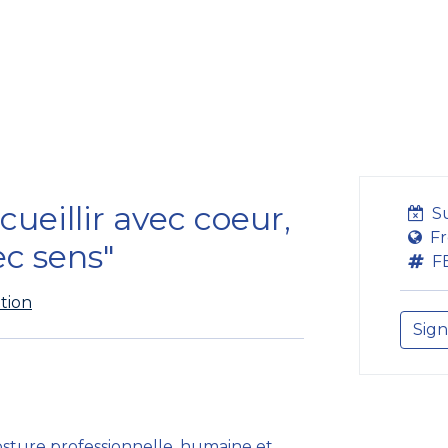
Formation
Développement
Représentation
Plaido
ccueillir avec coeur,
S
Fr
ec sens"
F
tion
Sign
sture professionnelle, humaine et