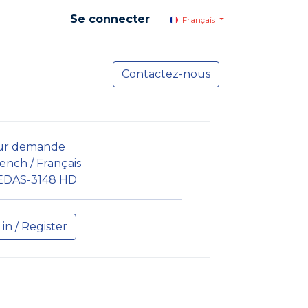
Se connecter
Français
yer social
Services
Contactez-nous
Actualités
ur demande
ench / Français
EDAS-3148 HD
 in / Register